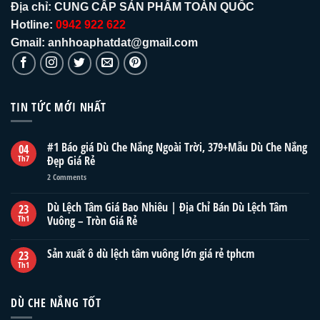
Địa chỉ:
CUNG CẤP SẢN PHẨM TOÀN QUỐC
Hotline:
0942 922 622
Gmail: anhhoaphatdat@gmail.com
TIN TỨC MỚI NHẤT
#1 Báo giá Dù Che Nắng Ngoài Trời, 379+Mẫu Dù Che Nắng
04
Th7
Đẹp Giá Rẻ
2
Comments
Dù Lệch Tâm Giá Bao Nhiêu | Địa Chỉ Bán Dù Lệch Tâm
23
Th1
Vuông – Tròn Giá Rẻ
Sản xuất ô dù lệch tâm vuông lớn giá rẻ tphcm
23
Th1
DÙ CHE NẮNG TỐT