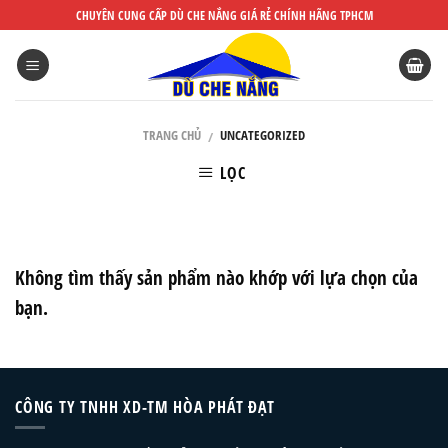
DÙ
CHUYÊN CUNG CẤP DÙ CHE NẮNG GIÁ RẺ CHÍNH HÃNG TPHCM
CHE
NẮNG
ĐẸP
TRANG CHỦ
UNCATEGORIZED
/
LỌC
Không tìm thấy sản phẩm nào khớp với lựa chọn của
bạn.
CÔNG TY TNHH XD-TM HÒA PHÁT ĐẠT