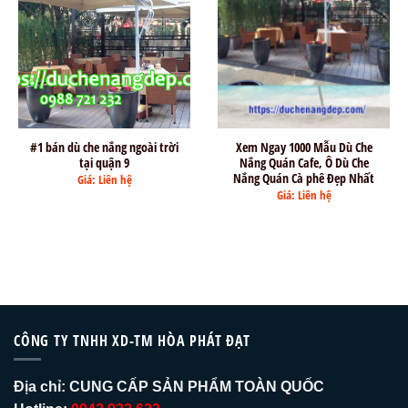
#1 bán dù che nắng ngoài trời
Xem Ngay 1000 Mẫu Dù Che
tại quận 9
Nắng Quán Cafe, Ô Dù Che
Nắng Quán Cà phê Đẹp Nhất
Giá: Liên hệ
Giá: Liên hệ
CÔNG TY TNHH XD-TM HÒA PHÁT ĐẠT
Địa chỉ:
CUNG CẤP SẢN PHẨM TOÀN QUỐC