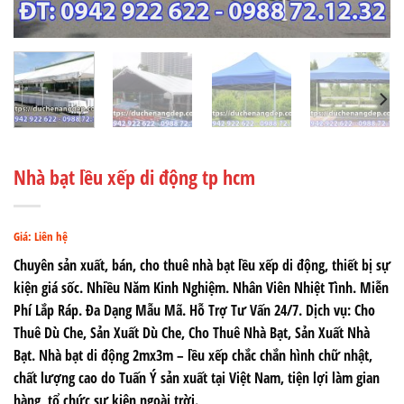
Nhà bạt lều xếp di động tp hcm
Giá: Liên hệ
Chuyên sản xuất, bán, cho thuê nhà bạt lều xếp di động, thiết bị sự
kiện giá sốc. Nhiều Năm Kinh Nghiệm. Nhân Viên Nhiệt Tình. Miễn
Phí Lắp Ráp. Đa Dạng Mẫu Mã. Hỗ Trợ Tư Vấn 24/7. Dịch vụ: Cho
Thuê Dù Che, Sản Xuất Dù Che, Cho Thuê Nhà Bạt, Sản Xuất Nhà
Bạt. Nhà bạt di động 2mx3m – lều xếp chắc chắn hình chữ nhật,
chất lượng cao do Tuấn Ý sản xuất tại Việt Nam, tiện lợi làm gian
hàng, tổ chức sự kiện ngoài trời.