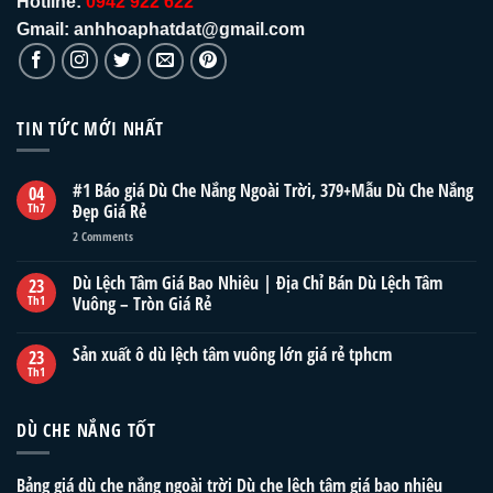
Hotline:
0942 922 622
Gmail: anhhoaphatdat@gmail.com
TIN TỨC MỚI NHẤT
#1 Báo giá Dù Che Nắng Ngoài Trời, 379+Mẫu Dù Che Nắng
04
Th7
Đẹp Giá Rẻ
2
Comments
Dù Lệch Tâm Giá Bao Nhiêu | Địa Chỉ Bán Dù Lệch Tâm
23
Th1
Vuông – Tròn Giá Rẻ
Sản xuất ô dù lệch tâm vuông lớn giá rẻ tphcm
23
Th1
DÙ CHE NẮNG TỐT
Bảng giá dù che nắng ngoài trời
Dù che lệch tâm giá bao nhiêu