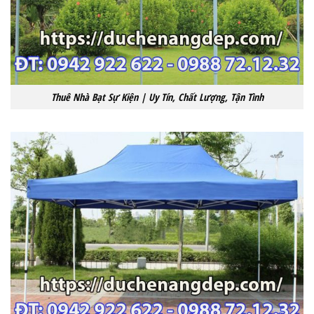
Thuê Nhà Bạt Sự Kiện | Uy Tín, Chất Lượng, Tận Tình‎