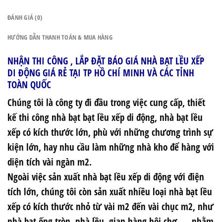
ĐÁNH GIÁ (0)
HƯỚNG DẪN THANH TOÁN & MUA HÀNG
NHẬN THI CÔNG , LẮP ĐẶT BÁO GIÁ NHÀ BẠT LỀU XẾP
DI ĐỘNG GIÁ RẺ TẠI TP HỒ CHÍ MINH VÀ CÁC TỈNH
TOÀN QUỐC
Chúng tôi là công ty đi đầu trong việc cung cấp, thiết
kế thi công
nhà bạt bạt lều xếp di động
,
nhà bạt lều
xếp
có kích thước lớn, phù với những chương trình sự
kiện lớn, hay nhu cầu làm những nhà kho để hàng với
diện tích vài ngàn m2.
Ngoài việc sản xuất nhà bạt lều xếp di động với điện
tích lớn, chúng tôi còn sản xuất nhiều loại nhà bạt lều
xếp có kích thước nhỏ từ vài m2 đến vài chục m2, như
nhà bạt ống tròn, nhà lều, gian hàng hội chợ,…. nhằm