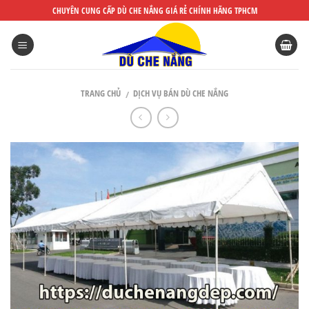
DÙ
CHUYÊN CUNG CẤP DÙ CHE NẮNG GIÁ RẺ CHÍNH HÃNG TPHCM
CHE
NẮNG
ĐẸP
TRANG CHỦ
DỊCH VỤ BÁN DÙ CHE NẮNG
/