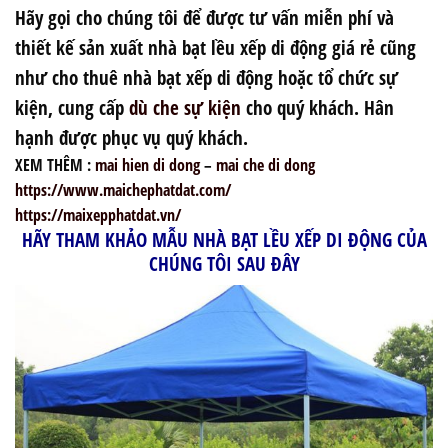
Hãy gọi cho chúng tôi để được tư vấn miễn phí và
thiết kế
sản xuất nhà bạt lều xếp di động giá rẻ
cũng
như cho thuê nhà bạt xếp di động hoặc tổ chức sự
kiện, cung cấp
dù che sự kiện
cho quý khách. Hân
hạnh được phục vụ quý khách.
XEM THÊM :
mai hien di dong
–
mai che di dong
https://www.maichephatdat.com/
https://maixepphatdat.vn/
HÃY THAM KHẢO MẪU NHÀ BẠT LỀU XẾP DI ĐỘNG CỦA
CHÚNG TÔI SAU ĐÂY