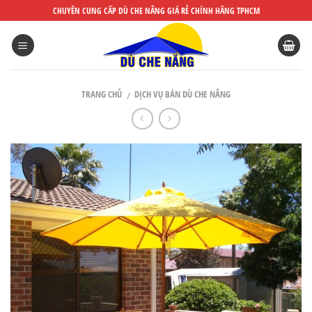
DÙ
CHUYÊN CUNG CẤP DÙ CHE NẮNG GIÁ RẺ CHÍNH HÃNG TPHCM
CHE
NẮNG
ĐẸP
TRANG CHỦ
DỊCH VỤ BÁN DÙ CHE NẮNG
/