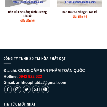
Bán Dù Che Nắng Bình Dương
Bán Dù Che Nắng Cũ Giá Rẻ
Giá Rẻ
Giá: Liên hệ
Giá: Liên hệ
CÔNG TY TNHH XD-TM HÒA PHÁT ĐẠT
Địa chỉ:
CUNG CẤP SẢN PHẨM TOÀN QUỐC
Hotline:
0942 922 622
Gmail: anhhoaphatdat@gmail.com
TIN TỨC MỚI NHẤT