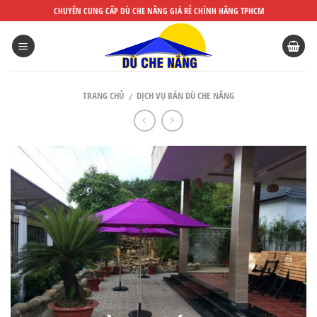
DÙ
CHUYÊN CUNG CẤP DÙ CHE NẮNG GIÁ RẺ CHÍNH HÃNG TPHCM
CHE
NẮNG
ĐẸP
TRANG CHỦ
DỊCH VỤ BÁN DÙ CHE NẮNG
/