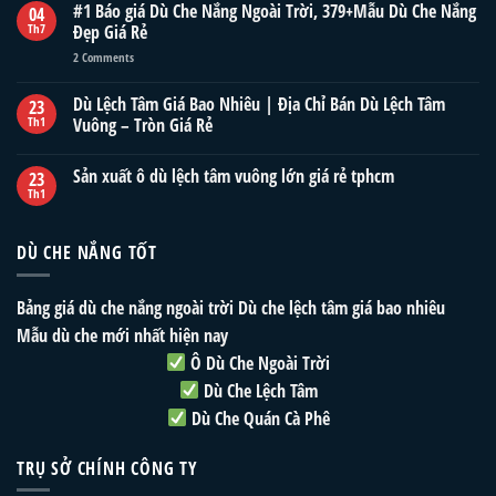
#1 Báo giá Dù Che Nắng Ngoài Trời, 379+Mẫu Dù Che Nắng
04
Th7
Đẹp Giá Rẻ
2
Comments
Dù Lệch Tâm Giá Bao Nhiêu | Địa Chỉ Bán Dù Lệch Tâm
23
Th1
Vuông – Tròn Giá Rẻ
Sản xuất ô dù lệch tâm vuông lớn giá rẻ tphcm
23
Th1
DÙ CHE NẮNG TỐT
Bảng giá dù che nắng ngoài trời
Dù che lệch tâm giá bao nhiêu
Mẫu dù che mới nhất hiện nay
Ô Dù Che Ngoài Trời
Dù Che Lệch Tâm
Dù Che Quán Cà Phê
TRỤ SỞ CHÍNH CÔNG TY