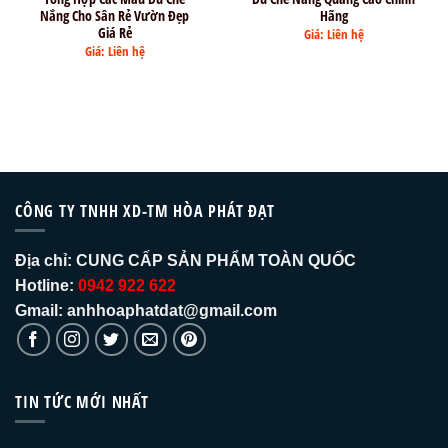
Nắng Cho Sân Rẻ Vườn Đẹp
Hãng
Giá Rẻ
Giá: Liên hệ
Giá: Liên hệ
CÔNG TY TNHH XD-TM HÒA PHÁT ĐẠT
Địa chỉ:
CUNG CẤP SẢN PHẨM TOÀN QUỐC
Hotline:
0942 922 622
Gmail: anhhoaphatdat@gmail.com
TIN TỨC MỚI NHẤT