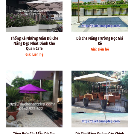
Thống Kê Những Mẫu Dù Che
Dù Che Nắng Trường Học Giá
Nắng Đẹp Nhất Dành Cho
Rẻ
Quán Cafe
Giá: Liên hệ
Giá: Liên hệ
Tổng Hợp Các Mẫu Dù Che
Dù Che Nắng Quãng Cáo Chính