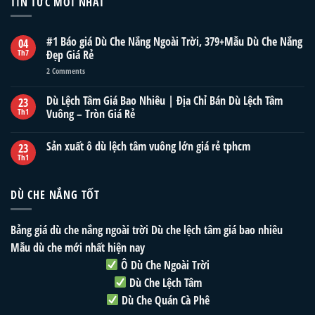
TIN TỨC MỚI NHẤT
#1 Báo giá Dù Che Nắng Ngoài Trời, 379+Mẫu Dù Che Nắng
04
Th7
Đẹp Giá Rẻ
2
Comments
Dù Lệch Tâm Giá Bao Nhiêu | Địa Chỉ Bán Dù Lệch Tâm
23
Th1
Vuông – Tròn Giá Rẻ
Sản xuất ô dù lệch tâm vuông lớn giá rẻ tphcm
23
Th1
DÙ CHE NẮNG TỐT
Bảng giá dù che nắng ngoài trời
Dù che lệch tâm giá bao nhiêu
Mẫu dù che mới nhất hiện nay
Ô Dù Che Ngoài Trời
Dù Che Lệch Tâm
Dù Che Quán Cà Phê