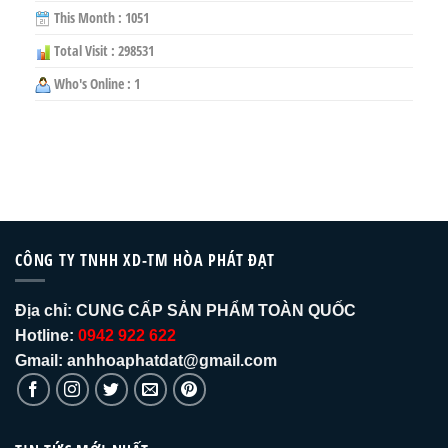
This Month : 1051
Total Visit : 298531
Who's Online : 1
CÔNG TY TNHH XD-TM HÒA PHÁT ĐẠT
Địa chỉ:
CUNG CẤP SẢN PHẨM TOÀN QUỐC
Hotline:
0942 922 622
Gmail: anhhoaphatdat@gmail.com