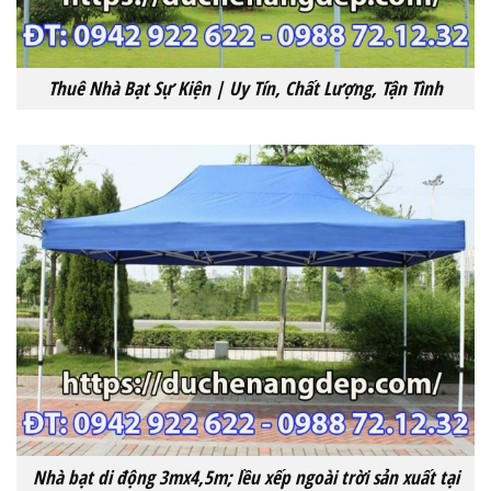
Thuê Nhà Bạt Sự Kiện | Uy Tín, Chất Lượng, Tận Tình‎
Nhà bạt di động 3mx4,5m; lều xếp ngoài trời sản xuất tại