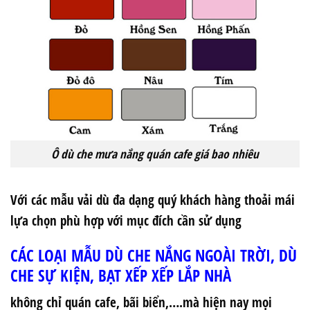
Ô dù che mưa nắng quán cafe giá bao nhiêu
Với các mẫu vải dù đa dạng quý khách hàng thoải mái
lựa chọn phù hợp với mục đích cần sử dụng
CÁC LOẠI MẪU DÙ CHE NẮNG NGOÀI TRỜI, DÙ
CHE SỰ KIỆN, BẠT XẾP XẾP LẮP NHÀ
không chỉ quán cafe, bãi biển,….mà hiện nay mọi