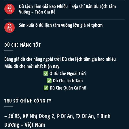
Dù Lệch Tâm Giá Bao Nhiêu | Địa Chỉ Bán Dù Lệch Tâm
23
Th1
Vuông – Tròn Giá Rẻ
Sản xuất ô dù lệch tâm vuông lớn giá rẻ tphcm
23
Th1
DÙ CHE NẮNG TỐT
Bảng giá dù che nắng ngoài trời
Dù che lệch tâm giá bao nhiêu
Mẫu dù che mới nhất hiện nay
Ô Dù Che Ngoài Trời
Dù Che Lệch Tâm
Dù Che Quán Cà Phê
TRỤ SỞ CHÍNH CÔNG TY
– Số 95, KP Nhị Đồng 2, P Dĩ An, TX Dĩ An, T Bình
Dương – Việt Nam