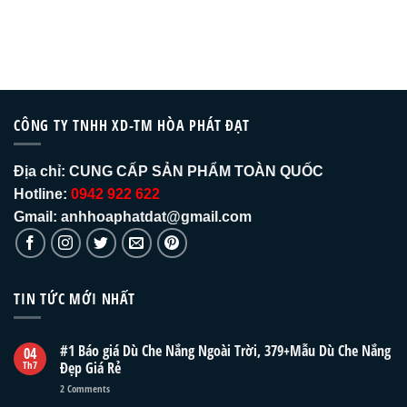
CÔNG TY TNHH XD-TM HÒA PHÁT ĐẠT
Địa chỉ:
CUNG CẤP SẢN PHẨM TOÀN QUỐC
Hotline:
0942 922 622
Gmail: anhhoaphatdat@gmail.com
TIN TỨC MỚI NHẤT
#1 Báo giá Dù Che Nắng Ngoài Trời, 379+Mẫu Dù Che Nắng
04
Th7
Đẹp Giá Rẻ
2
Comments