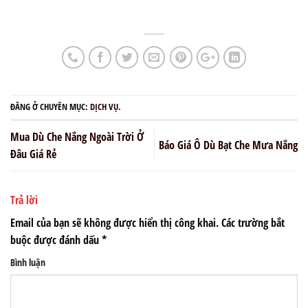
ĐĂNG Ở CHUYÊN MỤC:
DỊCH VỤ
.
Mua Dù Che Nắng Ngoài Trời Ở
Báo Giá Ô Dù Bạt Che Mưa Nắng
Đâu Giá Rẻ
Trả lời
Email của bạn sẽ không được hiển thị công khai.
Các trường bắt
buộc được đánh dấu
*
Bình luận