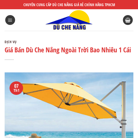
DÙ
CHUYÊN CUNG CẤP DÙ CHE NẮNG GIÁ RẺ CHÍNH HÃNG TPHCM
CHE
NẮNG
ĐẸP
DỊCH VỤ
Giá Bán Dù Che Nắng Ngoài Trời Bao Nhiêu 1 Cái
07
Th1